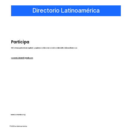
Directorio Latinoamérica
Participa
Si formas parte de un capítulo y quieres colaborar con el comité editorial escríbenos a:
concretolatam@gmail.com
www.concrete.org
© 2025 aci latinoamérica