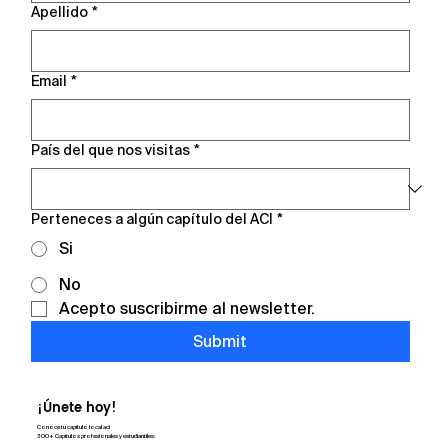
Apellido
*
Email
*
País del que nos visitas
*
Perteneces a algún capítulo del ACI
*
Si
No
Acepto suscribirme al newsletter.
Submit
¡Únete hoy!
Conoce tu capítulo local aci
300+ Capítulos profesionales y estudiantiles: