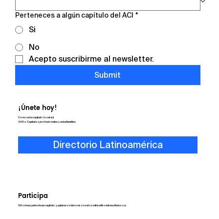
Perteneces a algún capítulo del ACI
*
Si
No
Acepto suscribirme al newsletter.
Submit
¡Únete hoy!
Conoce tu capítulo local aci
300+ Capítulos profesionales y estudiantiles:
Directorio Latinoamérica
Participa
Si formas parte de un capítulo y quieres colaborar con el comité editorial escríbenos a: