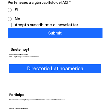
Perteneces a algún capítulo del ACI
*
Si
No
Acepto suscribirme al newsletter.
Submit
¡Únete hoy!
Conoce tu capítulo local aci
300+ Capítulos profesionales y estudiantiles:
Directorio Latinoamérica
Participa
Si formas parte de un capítulo y quieres colaborar con el comité editorial escríbenos a:
concretolatam@gmail.com